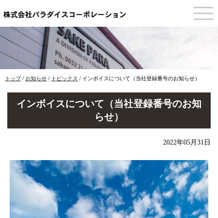
このページの本文へ
現
トップ
/
お知らせ
/
トピックス
/
インボイスについて（当社登録番号のお知らせ）
在
の
インボイスについて（当社登録番号のお知
位
置：
らせ）
2022年05月31日